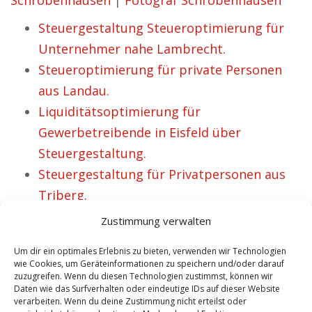
Schrobenhausen
|
Fotograf Schrobenhausen
Steuergestaltung Steueroptimierung für
Unternehmer nahe Lambrecht.
Steueroptimierung für private Personen
aus Landau.
Liquiditätsoptimierung für
Gewerbetreibende in Eisfeld über
Steuergestaltung.
Steuergestaltung für Privatpersonen aus
Triberg.
Steuern sparen Steyregg –
Zustimmung verwalten
Steuergestaltung für Firmen.
Um dir ein optimales Erlebnis zu bieten, verwenden wir Technologien
Steueroptimierung Bad Sooden –
wie Cookies, um Geräteinformationen zu speichern und/oder darauf
zuzugreifen. Wenn du diesen Technologien zustimmst, können wir
Steuerberater für Unternehmen.
Daten wie das Surfverhalten oder eindeutige IDs auf dieser Website
Steueroptimierung Oelsnitz –
verarbeiten. Wenn du deine Zustimmung nicht erteilst oder