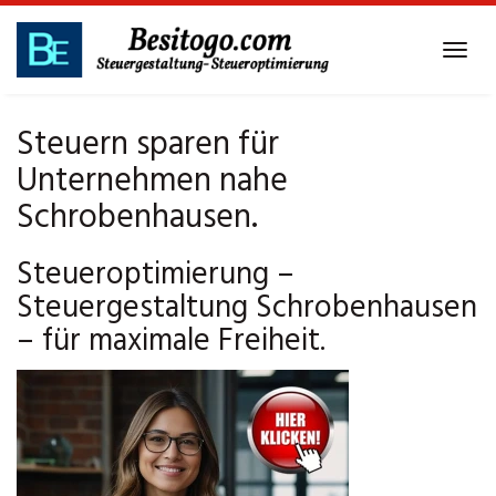
Skip
to
Tog
main
navi
content
Steuern sparen für
Unternehmen nahe
Schrobenhausen.
Steueroptimierung –
Steuergestaltung Schrobenhausen
– für maximale Freiheit.