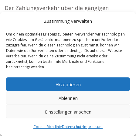
Der Zahlungsverkehr über die gängigen
Zahlungsmittel erfolgt ausschließlich über eine
Zustimmung verwalten
verschlüsselte SSL- bzw. TLS-Verbindung. Eine
verschlüsselte Verbindung erkennen Sie daran,
Um dir ein optimales Erlebnis zu bieten, verwenden wir Technologien
wie Cookies, um Geräteinformationen zu speichern und/oder darauf
dass die Adresszeile des Browsers von “http://”
zuzugreifen. Wenn du diesen Technologien zustimmst, können wir
Daten wie das Surfverhalten oder eindeutige IDs auf dieser Website
auf “https://” wechselt und abhängig vom
verarbeiten. Wenn du deine Zustimmung nicht erteilst oder
verwendeten Browser an dem Schloss-Symbol in
zurückziehst, können bestimmte Merkmale und Funktionen
beeinträchtigt werden.
Ihrer Browseradressezeile.
Bei verschlüsselter Kommunikation können Ihre
Akzeptieren
Zahlungsdaten, die Sie an uns übermitteln, nach
Ablehnen
derzeitigem technischen Stand nicht von
Dritten mitgelesen werden.
Einstellungen ansehen
Auskunft, Sperrung, Löschung
Cookie-Richtlinie
Datenschutz
Impressum