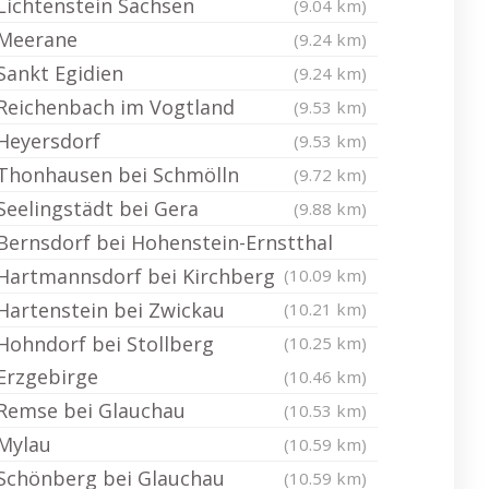
Lichtenstein Sachsen
(9.04 km)
Meerane
(9.24 km)
Sankt Egidien
(9.24 km)
Reichenbach im Vogtland
(9.53 km)
Heyersdorf
(9.53 km)
Thonhausen bei Schmölln
(9.72 km)
Seelingstädt bei Gera
(9.88 km)
Bernsdorf bei Hohenstein-Ernstthal
Hartmannsdorf bei Kirchberg
(10.09 km)
Hartenstein bei Zwickau
(10.21 km)
Hohndorf bei Stollberg
(10.25 km)
Erzgebirge
(10.46 km)
Remse bei Glauchau
(10.53 km)
Mylau
(10.59 km)
Schönberg bei Glauchau
(10.59 km)