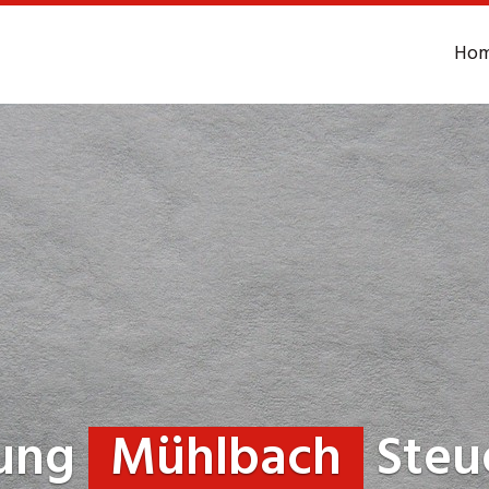
Ho
tung
Mühlbach
Steu