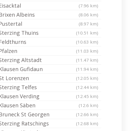
Eisacktal
(7.96 km)
Brixen Albeins
(8.06 km)
Pustertal
(8.97 km)
Sterzing Thuins
(10.51 km)
Feldthurns
(10.63 km)
Pfalzen
(11.03 km)
Sterzing Altstadt
(11.47 km)
Klausen Gufidaun
(11.94 km)
St Lorenzen
(12.05 km)
Sterzing Telfes
(12.44 km)
Klausen Verding
(12.45 km)
Klausen Säben
(12.6 km)
Bruneck St Georgen
(12.66 km)
Sterzing Ratschings
(12.68 km)