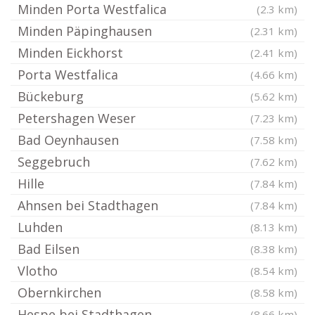
Minden Porta Westfalica
(2.3 km)
Minden Päpinghausen
(2.31 km)
Minden Eickhorst
(2.41 km)
Porta Westfalica
(4.66 km)
Bückeburg
(5.62 km)
Petershagen Weser
(7.23 km)
Bad Oeynhausen
(7.58 km)
Seggebruch
(7.62 km)
Hille
(7.84 km)
Ahnsen bei Stadthagen
(7.84 km)
Luhden
(8.13 km)
Bad Eilsen
(8.38 km)
Vlotho
(8.54 km)
Obernkirchen
(8.58 km)
Hespe bei Stadthagen
(8.66 km)