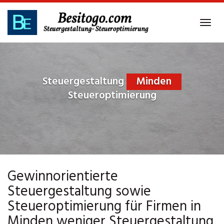
Skip
to
Tog
main
navi
content
Steuergestaltung
Minden
Steueroptimierung
Gewinnorientierte
Steuergestaltung sowie
Steueroptimierung für Firmen in
Minden weniger Steuergestaltung