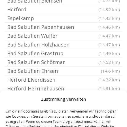
Bad Salzuflen Biemsen
(14.23 km)
Herford
(14.32 km)
Espelkamp
(14.43 km)
Bad Salzuflen Papenhausen
(14.46 km)
Bad Salzuflen Wülfer
(14.47 km)
Bad Salzuflen Holzhausen
(14.47 km)
Bad Salzuflen Grastrup
(14.49 km)
Bad Salzuflen Schötmar
(14.52 km)
Bad Salzuflen Ehrsen
(14.6 km)
Herford Elverdissen
(14.72 km)
Herford Herringhausen
(14.81 km)
Lüdersfeld
(14.83 km)
Zustimmung verwalten
Uchte
(14.92 km)
Um dir ein optimales Erlebnis zu bieten, verwenden wir Technologien
Hiddenhausen
(15.04 km)
wie Cookies, um Geräteinformationen zu speichern und/oder darauf
zuzugreifen. Wenn du diesen Technologien zustimmst, können wir
Bad Salzuflen
(15.21 km)
Daten wie das Surfverhalten oder eindeutige IDs auf dieser Website