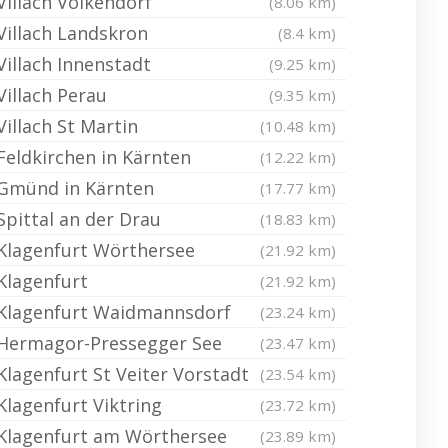
Villach Völkendorf
(8.06 km)
Villach Landskron
(8.4 km)
Villach Innenstadt
(9.25 km)
Villach Perau
(9.35 km)
Villach St Martin
(10.48 km)
Feldkirchen in Kärnten
(12.22 km)
Gmünd in Kärnten
(17.77 km)
Spittal an der Drau
(18.83 km)
Klagenfurt Wörthersee
(21.92 km)
Klagenfurt
(21.92 km)
Klagenfurt Waidmannsdorf
(23.24 km)
Hermagor-Pressegger See
(23.47 km)
Klagenfurt St Veiter Vorstadt
(23.54 km)
Klagenfurt Viktring
(23.72 km)
Klagenfurt am Wörthersee
(23.89 km)