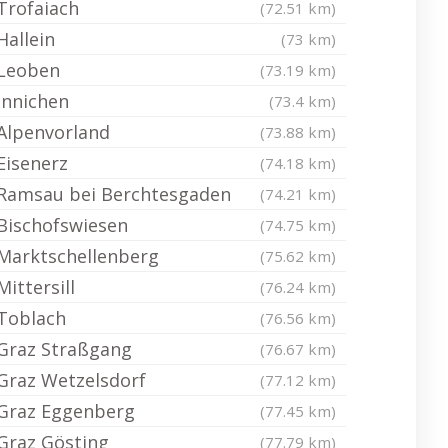
Trofaiach
(72.51 km)
Hallein
(73 km)
Leoben
(73.19 km)
Innichen
(73.4 km)
Alpenvorland
(73.88 km)
Eisenerz
(74.18 km)
Ramsau bei Berchtesgaden
(74.21 km)
Bischofswiesen
(74.75 km)
Marktschellenberg
(75.62 km)
Mittersill
(76.24 km)
Toblach
(76.56 km)
Graz Straßgang
(76.67 km)
Graz Wetzelsdorf
(77.12 km)
Graz Eggenberg
(77.45 km)
Graz Gösting
(77.79 km)