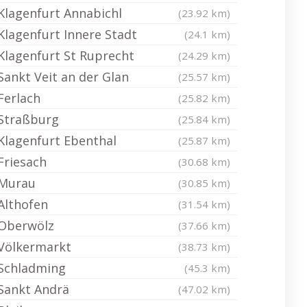
Klagenfurt Annabichl
(23.92 km)
Klagenfurt Innere Stadt
(24.1 km)
Klagenfurt St Ruprecht
(24.29 km)
Sankt Veit an der Glan
(25.57 km)
Ferlach
(25.82 km)
Straßburg
(25.84 km)
Klagenfurt Ebenthal
(25.87 km)
Friesach
(30.68 km)
Murau
(30.85 km)
Althofen
(31.54 km)
Oberwölz
(37.66 km)
Völkermarkt
(38.73 km)
Schladming
(45.3 km)
Sankt Andrä
(47.02 km)