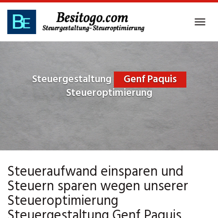
Skip
to
Tog
main
navi
content
Steuergestaltung
Genf Paquis
Steueroptimierung
Steueraufwand einsparen und
Steuern sparen wegen unserer
Steueroptimierung
Steuergestaltung Genf Paquis.