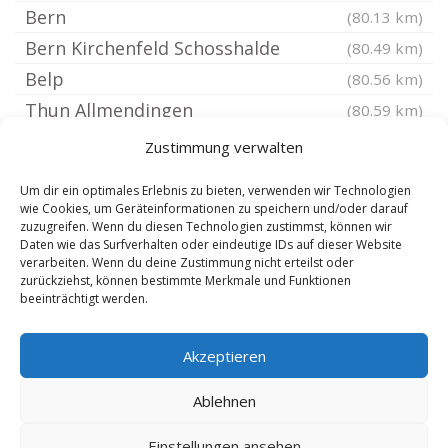
Bern
(80.13 km)
Bern Kirchenfeld Schosshalde
(80.49 km)
Belp
(80.56 km)
Thun Allmendingen
(80.59 km)
Bern Breitenrain Lorraine
(80.6 km)
Zustimmung verwalten
Spiez
(80.9 km)
Um dir ein optimales Erlebnis zu bieten, verwenden wir Technologien
Lyss
(81.25 km)
wie Cookies, um Geräteinformationen zu speichern und/oder darauf
zuzugreifen. Wenn du diesen Technologien zustimmst, können wir
Muri bei Bern
(81.33 km)
Daten wie das Surfverhalten oder eindeutige IDs auf dieser Website
Biel Bienne Vingelz
verarbeiten. Wenn du deine Zustimmung nicht erteilst oder
(81.95 km)
zurückziehst, können bestimmte Merkmale und Funktionen
Münsingen
(81.99 km)
beeinträchtigt werden.
Biel Bienne Madretsch
(82 km)
Akzeptieren
Steffisburg
(82.05 km)
Ostermundigen
(82.38 km)
Ablehnen
Einstellungen ansehen