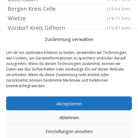
Bergen Kreis Celle
(19.64 km)
Wietze
(19.71 km)
Vordorf Kreis Gifhorn
(19.87 km)
Burgwedel
(19.91 km)
Zustimmung verwalten
Wendeburg
(20.03 km)
Um dir ein optimales Erlebnis zu bieten, verwenden wir Technologien
Weyhausen Kreis Gifhorn
(20.35 km)
wie Cookies, um Geräteinformationen zu speichern und/oder darauf
zuzugreifen. Wenn du diesen Technologien zustimmst, können wir
Faßberg
(20.35 km)
Daten wie das Surfverhalten oder eindeutige IDs auf dieser Website
Lüder
verarbeiten. Wenn du deine Zustimmung nicht erteilst oder
(20.65 km)
zurückziehst, können bestimmte Merkmale und Funktionen
Suderburg
(20.78 km)
beeinträchtigt werden.
Peine
(20.92 km)
Akzeptieren
Wolfsburg Kästorf
(20.95 km)
Wolfsburg Hehlingen
(20.96 km)
Ablehnen
Einstellungen ansehen
Copyright 2025 by besitogo.com - Steuergestaltung - Steueroptimierung