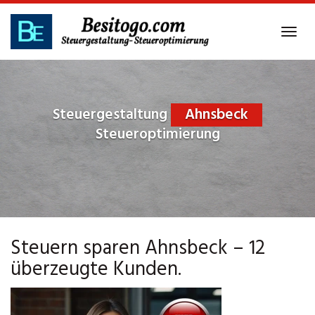
Skip
to
Tog
main
navi
content
Steuergestaltung
Ahnsbeck
Steueroptimierung
Steuern sparen Ahnsbeck – 12
überzeugte Kunden.