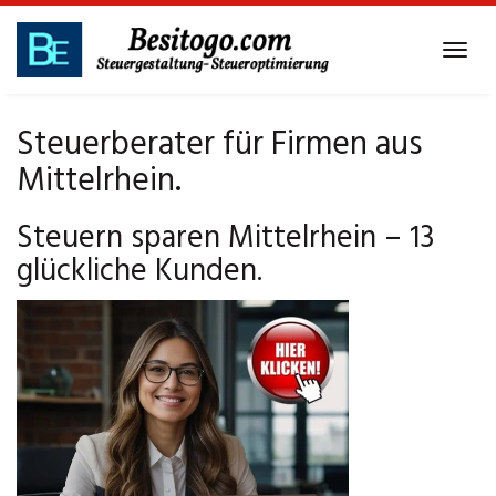
Skip
to
Tog
main
navi
content
Steuerberater für Firmen aus
Mittelrhein.
Steuern sparen Mittelrhein – 13
glückliche Kunden.