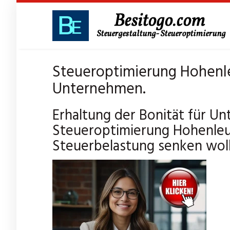
Skip
to
main
content
Steueroptimierung Hohenle
Unternehmen.
Erhaltung der Bonität für Un
Steueroptimierung Hohenleu
Steuerbelastung senken woll