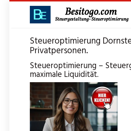
Skip
to
main
content
Steueroptimierung Dornste
Privatpersonen.
Steueroptimierung – Steuerg
maximale Liquidität.