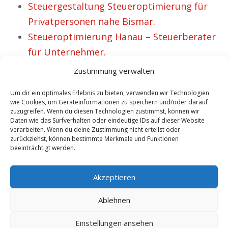
Steuergestaltung Steueroptimierung für
Privatpersonen nahe Bismar.
Steueroptimierung Hanau – Steuerberater
für Unternehmer.
Steueroptimierung für Firmen in Boppard.
Zustimmung verwalten
Steuerkonzepte Steuer sparen für
Um dir ein optimales Erlebnis zu bieten, verwenden wir Technologien
Privatpersonen nahe Mürzzuschlag.
wie Cookies, um Geräteinformationen zu speichern und/oder darauf
zuzugreifen. Wenn du diesen Technologien zustimmst, können wir
Steuergestaltung Steueroptimierung
Daten wie das Surfverhalten oder eindeutige IDs auf dieser Website
Hessisch Lichtenau – 6 fröhliche
verarbeiten. Wenn du deine Zustimmung nicht erteilst oder
zurückziehst, können bestimmte Merkmale und Funktionen
Unternehmer.
beeinträchtigt werden.
No tags for this post.
Akzeptieren
Ablehnen
Einstellungen ansehen