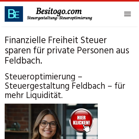
Skip
to
Tog
main
navi
content
Finanzielle Freiheit Steuer
sparen für private Personen aus
Feldbach.
Steueroptimierung –
Steuergestaltung Feldbach – für
mehr Liquidität.