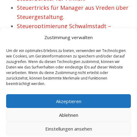
Steuertricks für Manager aus Vreden über
Steuergestaltung.
Steueroptimierung Schwalmstadt –
Steuerberater für Unternehmen.
Zustimmung verwalten
Steuergestaltung für Privatpersonen aus
Um dir ein optimales Erlebnis zu bieten, verwenden wir Technologien
Walldorf.
wie Cookies, um Geräteinformationen zu speichern und/oder darauf
zuzugreifen. Wenn du diesen Technologien zustimmst, können wir
Steuergestaltung Steueroptimierung
Daten wie das Surfverhalten oder eindeutige IDs auf dieser Website
Freyung – 8 zufriedene Personen.
verarbeiten. Wenn du deine Zustimmung nicht erteilst oder
zurückziehst, können bestimmte Merkmale und Funktionen
Steuergestaltung Delberg mehr Freiheit,
beeinträchtigt werden.
No tags for this post.
Akzeptieren
Ablehnen
Einstellungen ansehen
Copyright 2025 by besitogo.com - Steuergestaltung - Steueroptimierung