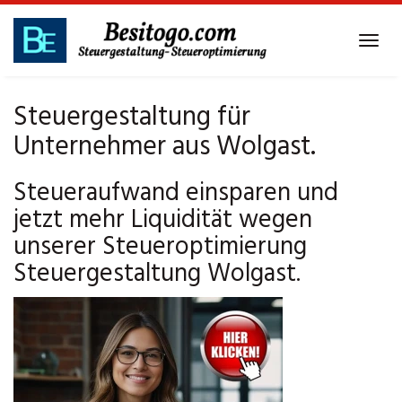
Skip
to
Tog
main
navi
content
Steuergestaltung für
Unternehmer aus Wolgast.
Steueraufwand einsparen und
jetzt mehr Liquidität wegen
unserer Steueroptimierung
Steuergestaltung Wolgast.