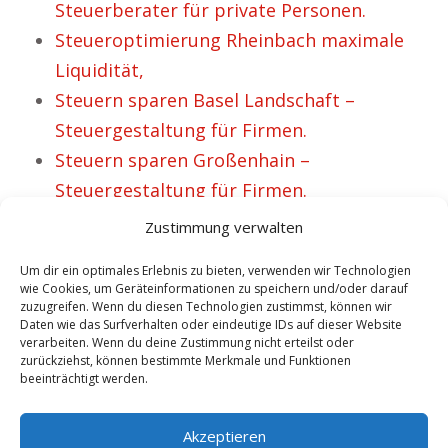
Steuerberater für private Personen.
Steueroptimierung Rheinbach maximale
Liquidität,
Steuern sparen Basel Landschaft –
Steuergestaltung für Firmen.
Steuern sparen Großenhain –
Steuergestaltung für Firmen.
Steueroptimierung Steinheim –
Zustimmung verwalten
Steuerberater für private Personen.
Um dir ein optimales Erlebnis zu bieten, verwenden wir Technologien
Steuergestaltung für Unternehmer in
wie Cookies, um Geräteinformationen zu speichern und/oder darauf
zuzugreifen. Wenn du diesen Technologien zustimmst, können wir
Schlieben.
Daten wie das Surfverhalten oder eindeutige IDs auf dieser Website
Steuergestaltung Steuern sparen Pully – 25
verarbeiten. Wenn du deine Zustimmung nicht erteilst oder
zurückziehst, können bestimmte Merkmale und Funktionen
glückliche Personen.
beeinträchtigt werden.
No tags for this post.
Akzeptieren