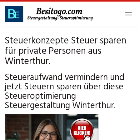
Skip
to
Tog
main
navi
content
Steuerkonzepte Steuer sparen
für private Personen aus
Winterthur.
Steueraufwand vermindern und
jetzt Steuern sparen über diese
Steueroptimierung
Steuergestaltung Winterthur.