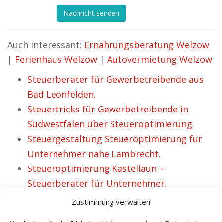
Nachricht senden
Auch interessant:
Ernährungsberatung Welzow
|
Ferienhaus Welzow
|
Autovermietung Welzow
Steuerberater für Gewerbetreibende aus
Bad Leonfelden.
Steuertricks für Gewerbetreibende in
Südwestfalen über Steueroptimierung.
Steuergestaltung Steueroptimierung für
Unternehmer nahe Lambrecht.
Steueroptimierung Kastellaun –
Steuerberater für Unternehmer.
Steuern sparen Karben – Steuergestaltung
Zustimmung verwalten
für Unternehmen.