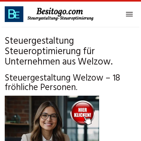
Skip
to
Tog
main
navi
content
Steuergestaltung
Steueroptimierung für
Unternehmen aus Welzow.
Steuergestaltung Welzow – 18
fröhliche Personen.