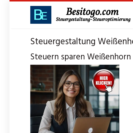
Skip
to
main
content
Steuergestaltung Weißenho
Steuern sparen Weißenhorn –