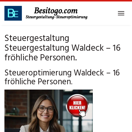
Skip
to
Tog
main
navi
content
Steuergestaltung
Steuergestaltung Waldeck – 16
fröhliche Personen.
Steueroptimierung Waldeck – 16
fröhliche Personen.