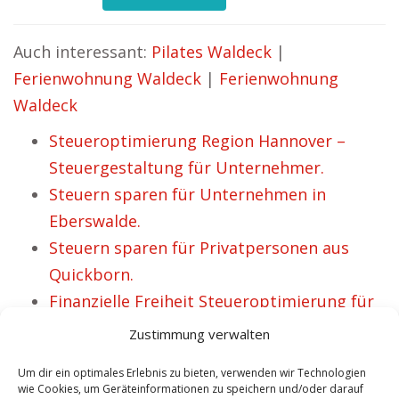
Auch interessant:
Pilates Waldeck
|
Ferienwohnung Waldeck
|
Ferienwohnung
Waldeck
Steueroptimierung Region Hannover –
Steuergestaltung für Unternehmer.
Steuern sparen für Unternehmen in
Eberswalde.
Steuern sparen für Privatpersonen aus
Quickborn.
Finanzielle Freiheit Steueroptimierung für
private Personen in Leonding.
Zustimmung verwalten
Steuergestaltung Delberg mehr Freiheit,
Um dir ein optimales Erlebnis zu bieten, verwenden wir Technologien
Steuergestaltung Steuer sparen für
wie Cookies, um Geräteinformationen zu speichern und/oder darauf