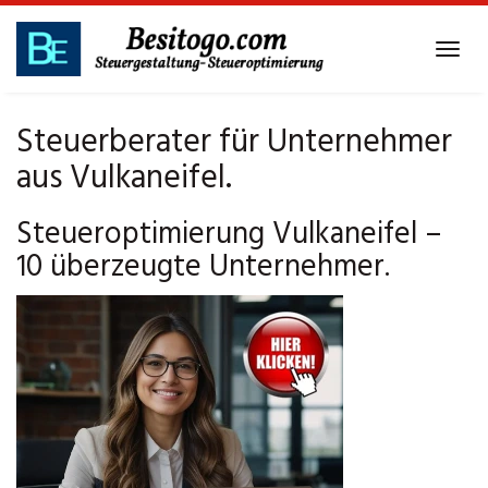
Skip
to
Tog
main
navi
content
Steuerberater für Unternehmer
aus Vulkaneifel.
Steueroptimierung Vulkaneifel –
10 überzeugte Unternehmer.