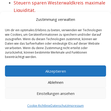
Steuern sparen Westerwaldkreis maximale
Liquidität,
Steuergestaltung Steueroptimierung
Zustimmung verwalten
Penzlin – 19 glückliche Privatpersonen.
Um dir ein optimales Erlebnis zu bieten, verwenden wir Technologien
Steueroptimierung Waldershof –
wie Cookies, um Geräteinformationen zu speichern und/oder darauf
zuzugreifen. Wenn du diesen Technologien zustimmst, können wir
Steuerberater für Firmen.
Daten wie das Surfverhalten oder eindeutige IDs auf dieser Website
Steuergestaltung für Privatpersonen in
verarbeiten. Wenn du deine Zustimmung nicht erteilst oder
zurückziehst, können bestimmte Merkmale und Funktionen
Bad Hönningen.
beeinträchtigt werden.
No tags for this post.
Akzeptieren
Ablehnen
Einstellungen ansehen
Copyright 2025 by besitogo.com - Steuergestaltung - Steueroptimierung
|
Sitemap
|
Cookie-Richtlinie
Datenschutz
Impressum
8.8.2026