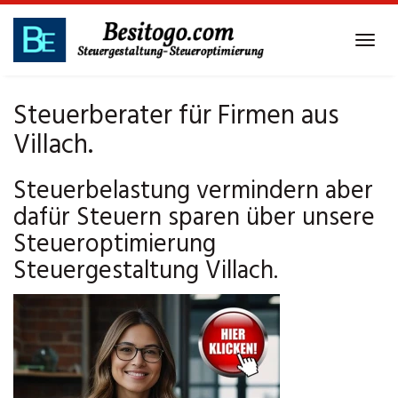
Skip
to
Tog
main
navi
content
Steuerberater für Firmen aus
Villach.
Steuerbelastung vermindern aber
dafür Steuern sparen über unsere
Steueroptimierung
Steuergestaltung Villach.