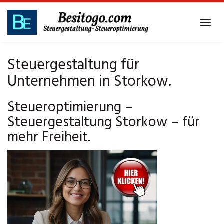
Skip
to
Tog
main
navi
content
Steuergestaltung für
Unternehmen in Storkow.
Steueroptimierung –
Steuergestaltung Storkow – für
mehr Freiheit.