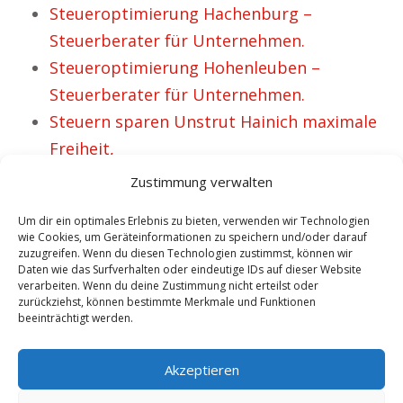
Steueroptimierung Hachenburg –
Steuerberater für Unternehmen.
Steueroptimierung Hohenleuben –
Steuerberater für Unternehmen.
Steuern sparen Unstrut Hainich maximale
Freiheit,
Steueroptimierung Dornstetten –
Zustimmung verwalten
Steuerberater für Privatpersonen.
Um dir ein optimales Erlebnis zu bieten, verwenden wir Technologien
Steuergestaltung Steueroptimierung für
wie Cookies, um Geräteinformationen zu speichern und/oder darauf
zuzugreifen. Wenn du diesen Technologien zustimmst, können wir
Privatpersonen aus Oldenburg.
Daten wie das Surfverhalten oder eindeutige IDs auf dieser Website
Steuerberater für Selbständige aus
verarbeiten. Wenn du deine Zustimmung nicht erteilst oder
zurückziehst, können bestimmte Merkmale und Funktionen
Ronneburg.
beeinträchtigt werden.
No tags for this post.
Akzeptieren