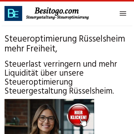
Skip
to
Tog
main
navi
content
Steueroptimierung Rüsselsheim
mehr Freiheit,
Steuerlast verringern und mehr
Liquidität über unsere
Steueroptimierung
Steuergestaltung Rüsselsheim.