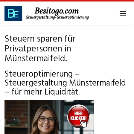
Skip
to
Tog
main
navi
content
Steuern sparen für
Privatpersonen in
Münstermaifeld.
Steueroptimierung –
Steuergestaltung Münstermaifeld
– für mehr Liquidität.