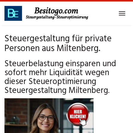
Skip
to
Tog
main
navi
content
Steuergestaltung für private
Personen aus Miltenberg.
Steuerbelastung einsparen und
sofort mehr Liquidität wegen
dieser Steueroptimierung
Steuergestaltung Miltenberg.