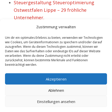
Steuergestaltung Steueroptimierung
Ostwestfalen Lippe – 29 fröhliche
Unternehmer.
Steuergestaltung für private Personen aus
Zustimmung verwalten
Bruchköbel.
Um dir ein optimales Erlebnis zu bieten, verwenden wir Technologien
Steuergestaltung für Unternehmen in
wie Cookies, um Geräteinformationen zu speichern und/oder darauf
zuzugreifen. Wenn du diesen Technologien zustimmst, können wir
Tettnang.
Daten wie das Surfverhalten oder eindeutige IDs auf dieser Website
Steuern sparen für Unternehmen nahe
verarbeiten. Wenn du deine Zustimmung nicht erteilst oder
zurückziehst, können bestimmte Merkmale und Funktionen
Langenau.
beeinträchtigt werden.
No tags for this post.
Akzeptieren
Ablehnen
Einstellungen ansehen
Copyright 2025 by besitogo.com - Steuergestaltung - Steueroptimierung
|
Sitemap
|