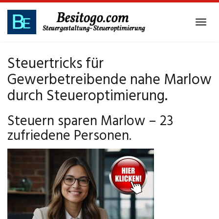
Skip
to
Tog
main
navi
content
Steuertricks für
Gewerbetreibende nahe Marlow
durch Steueroptimierung.
Steuern sparen Marlow – 23
zufriedene Personen.