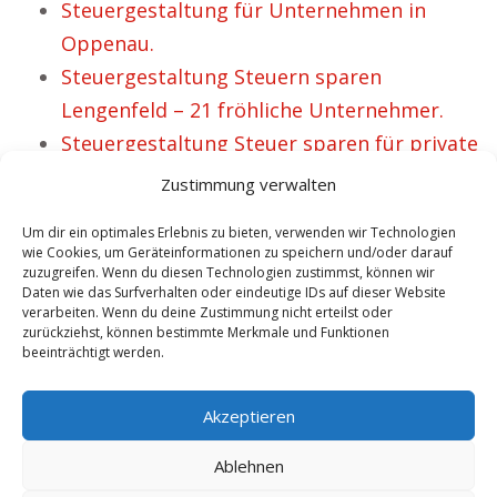
Steuergestaltung für Unternehmen in
Oppenau.
Steuergestaltung Steuern sparen
Lengenfeld – 21 fröhliche Unternehmer.
Steuergestaltung Steuer sparen für private
Personen nahe Bad Ischl.
Zustimmung verwalten
Steuergestaltung Sigmaringen finanzielle
Um dir ein optimales Erlebnis zu bieten, verwenden wir Technologien
Liquidität,
wie Cookies, um Geräteinformationen zu speichern und/oder darauf
zuzugreifen. Wenn du diesen Technologien zustimmst, können wir
Steuergestaltung Steuern sparen
Daten wie das Surfverhalten oder eindeutige IDs auf dieser Website
Altentreptow – 29 glückliche
verarbeiten. Wenn du deine Zustimmung nicht erteilst oder
zurückziehst, können bestimmte Merkmale und Funktionen
Privatpersonen.
beeinträchtigt werden.
No tags for this post.
Akzeptieren
Ablehnen