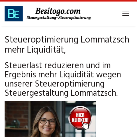
Skip
to
Tog
main
navi
content
Steueroptimierung Lommatzsch
mehr Liquidität,
Steuerlast reduzieren und im
Ergebnis mehr Liquidität wegen
unserer Steueroptimierung
Steuergestaltung Lommatzsch.