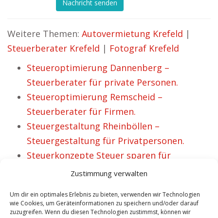
Nachricht senden
Weitere Themen:
Autovermietung Krefeld
|
Steuerberater Krefeld
|
Fotograf Krefeld
Steueroptimierung Dannenberg –
Steuerberater für private Personen.
Steueroptimierung Remscheid –
Steuerberater für Firmen.
Steuergestaltung Rheinböllen –
Steuergestaltung für Privatpersonen.
Steuerkonzepte Steuer sparen für
Unternehmen aus Gefell.
Zustimmung verwalten
Steuerberater für Firmen aus Kaisersesch.
Um dir ein optimales Erlebnis zu bieten, verwenden wir Technologien
Steuern sparen für Privatpersonen nahe
wie Cookies, um Geräteinformationen zu speichern und/oder darauf
zuzugreifen. Wenn du diesen Technologien zustimmst, können wir
Trendelburg.