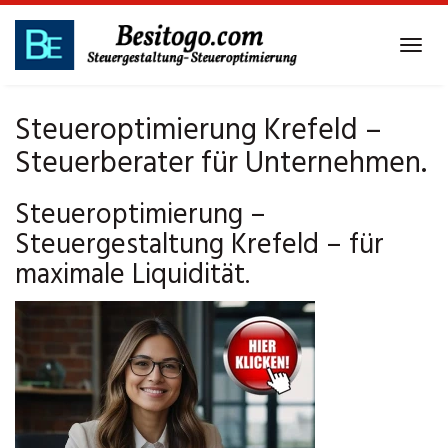
Skip
to
Tog
main
navi
content
Steueroptimierung Krefeld –
Steuerberater für Unternehmen.
Steueroptimierung –
Steuergestaltung Krefeld – für
maximale Liquidität.