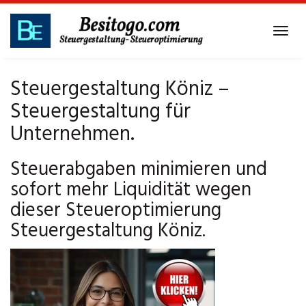
Skip
to
Tog
main
navi
content
Steuergestaltung Köniz –
Steuergestaltung für
Unternehmen.
Steuerabgaben minimieren und
sofort mehr Liquidität wegen
dieser Steueroptimierung
Steuergestaltung Köniz.