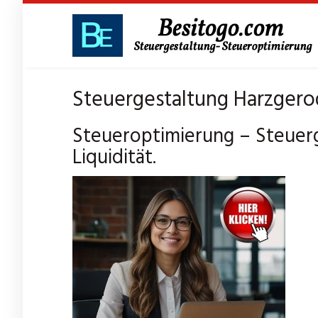
Skip
to
main
content
Steuergestaltung Harzgerod
Steueroptimierung – Steuer
Liquidität.