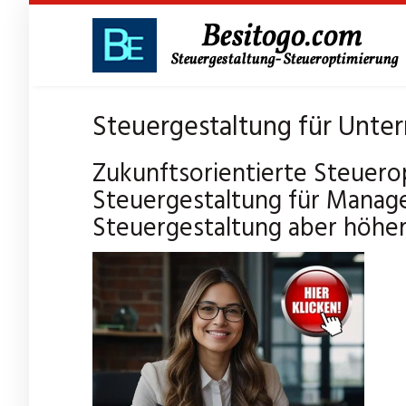
Skip
to
main
content
Steuergestaltung für Unte
Zukunftsorientierte Steuero
Steuergestaltung für Manage
Steuergestaltung aber höhere 