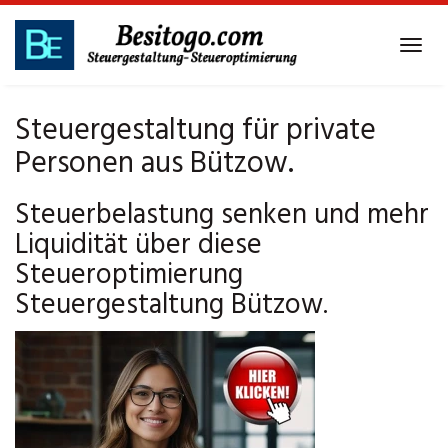
Skip
to
Tog
main
navi
content
Steuergestaltung für private
Personen aus Bützow.
Steuerbelastung senken und mehr
Liquidität über diese
Steueroptimierung
Steuergestaltung Bützow.